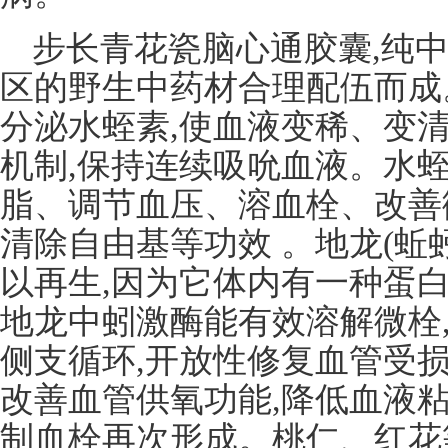
步长青花瓷脑心通胶囊,纯中
区的野生中药材合理配伍而成。
分泌水蛭素,使血液变稀、变清
机制,保持连续吸吮血液。水
脂、调节血压、溶血栓、改善
清除自由基等功效 。地龙(蚯
以再生,因为它体内有一种蛋
地龙中蚓激酶能有效溶解微栓
侧支循环,开放性修复血管受损
改善血管供氧功能,降低血液粘
制血栓再次形成。桃仁、红花