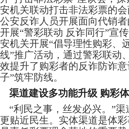
安机关联动打击非法彩票的会
公安反诈人员开展面向代销者
开展“警彩联动 反诈同行”宣
安机关开展“倡导理性购彩、
线”推广活动，通过警彩联动
效提升了购彩者的反诈防诈意
子”筑牢防线。
渠道建设多功能升级 购彩
“利民之事，丝发必兴。”
更贴近民生。实体渠道是体彩