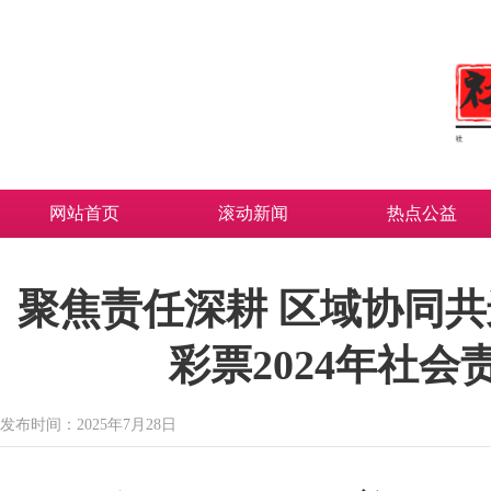
网站首页
滚动新闻
热点公益
聚焦责任深耕 区域协同
彩票2024年社
发布时间：2025年7月28日