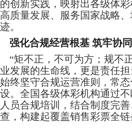
的创新实践，映射出各级体彩
高质量发展、服务国家战略、
迹。
强化合规经营根基 筑牢协
“矩不正，不可为方；规不
业发展的生命线，更是责任担
始终坚守合规运营准则，常态
设。全国各级体彩机构通过不
人员合规培训，结合制度完善
查，构建起覆盖销售彩票全链