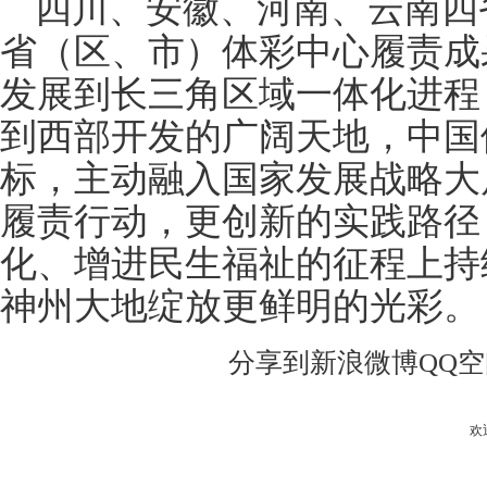
四川、安徽、河南、云南四
省（区、市）体彩中心履责成
发展到长三角区域一体化进程
到西部开发的广阔天地，中国
标，主动融入国家发展战略大
履责行动，更创新的实践路径
化、增进民生福祉的征程上持
神州大地绽放更鲜明的光彩。
分享到
新浪微博
QQ
欢