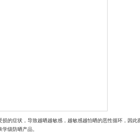
受损的症状，导致越晒越敏感，越敏感越怕晒的恶性循环，因此
肤学级防晒产品。