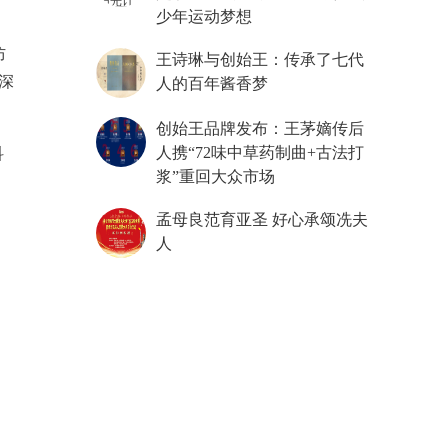
少年运动梦想
防
王诗琳与创始王：传承了七代
深
人的百年酱香梦
创始王品牌发布：王茅嫡传后
人携“72味中草药制曲+古法打
科
浆”重回大众市场
孟母良范育亚圣 好心承颂冼夫
人