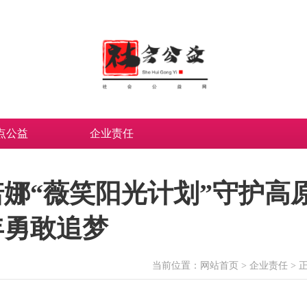
点公益
企业责任
娜“薇笑阳光计划”守护高
年勇敢追梦
当前位置：
网站首页
>
企业责任
> 