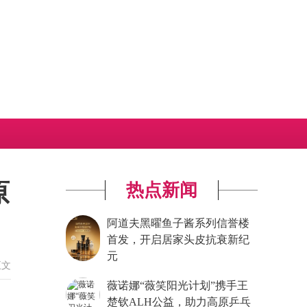
原
热点新闻
阿道夫黑曜鱼子酱系列信誉楼
首发，开启居家头皮抗衰新纪
元
正文
薇诺娜“薇笑阳光计划”携手王
楚钦ALH公益，助力高原乒乓