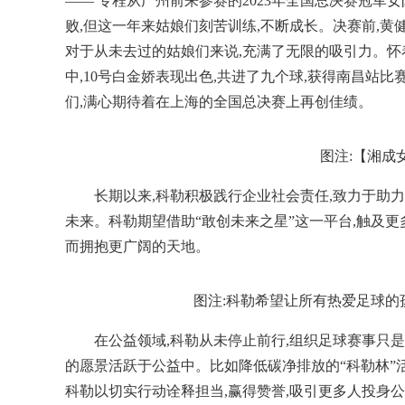
—— 专程从广州前来参赛的2023年全国总决赛冠军
败,但这一年来姑娘们刻苦训练,不断成长。决赛前,黄健
对于从未去过的姑娘们来说,充满了无限的吸引力。怀着
中,10号白金娇表现出色,共进了九个球,获得南昌站
们,满心期待着在上海的全国总决赛上再创佳绩。
图注:【湘成
长期以来,科勒积极践行企业社会责任,致力于助
未来。科勒期望借助“敢创未来之星”这一平台,触及更
而拥抱更广阔的天地。
图注:科勒希望让所有热爱足球的
在公益领域,科勒从未停止前行,组织足球赛事只是
的愿景活跃于公益中。比如降低碳净排放的“科勒林”
科勒以切实行动诠释担当,赢得赞誉,吸引更多人投身