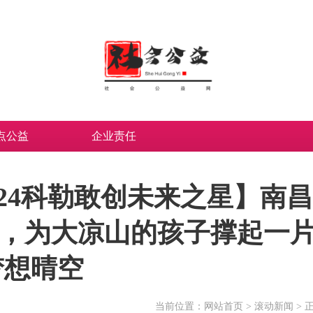
点公益
企业责任
024科勒敢创未来之星】南昌
益，为大凉山的孩子撑起一
梦想晴空
当前位置：
网站首页
>
滚动新闻
> 