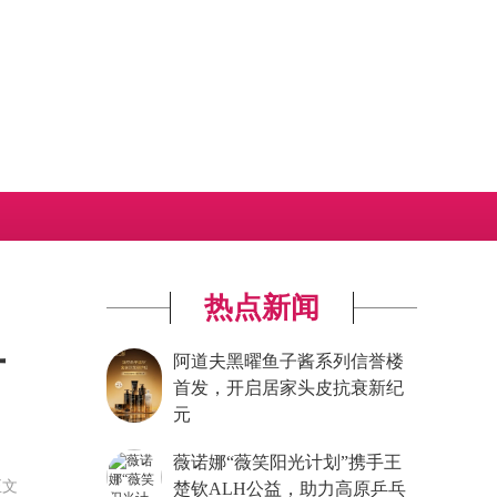
热点新闻
片
阿道夫黑曜鱼子酱系列信誉楼
首发，开启居家头皮抗衰新纪
元
薇诺娜“薇笑阳光计划”携手王
正文
楚钦ALH公益，助力高原乒乓