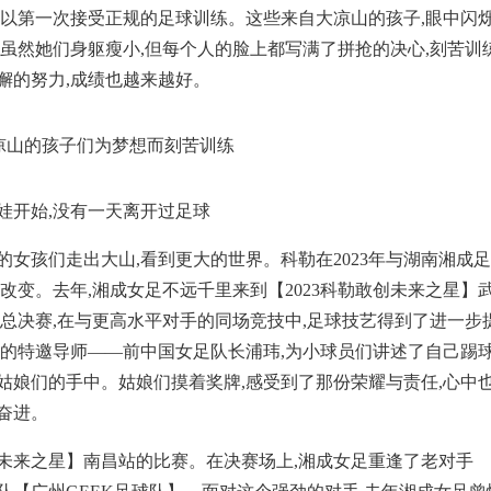
得以第一次接受正规的足球训练。这些来自大凉山的孩子,眼中闪
虽然她们身躯瘦小,但每个人的脸上都写满了拼抢的决心,刻苦训练
懈的努力,成绩也越来越好。
凉山的孩子们为梦想而刻苦训练
娃娃开始,没有一天离开过足球
的女孩们走出大山,看到更大的世界。科勒在2023年与湖南湘成
改变。去年,湘成女足不远千里来到【2023科勒敢创未来之星】
国总决赛,在与更高水平对手的同场竞技中,足球技艺得到了进一步
星的特邀导师——前中国女足队长浦玮,为小球员们讲述了自己踢
姑娘们的手中。姑娘们摸着奖牌,感受到了那份荣耀与责任,心中
奋进。
创未来之星】南昌站的比赛。在决赛场上,湘成女足重逢了老对手