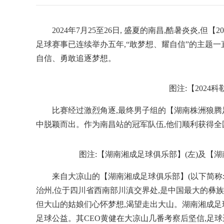
2024年7月25至26日, 盛夏的南昌,酷暑炎炎
足球赛事已连续举办五年,“敢梦想、耀自信”的主题
自信、勇敢追逐梦想。
图注:【202
比赛经过激烈角逐,最终男子组的【湖南株洲狼腾
中脱颖而出。作为南昌站的冠军队伍,他们顺利获得全
图注:【湖南湘成足球俱乐部】(左)及【
来自大凉山的【湖南湘成足球俱乐部】(以下简称
治州,位于四川省西南部川滇交界处,是中国最大的彝
但大山的姑娘们心怀梦想,渴望走出大山。湖南湘成足
足球公益。其CEO黄健在大凉山几番考察后坚信,足