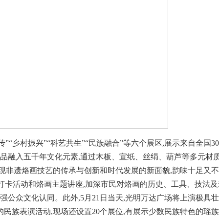
”“乡村振兴”“科艺共生”“民族融合”等六个展区,展示来自全国3
作品融入五千年文化元素,通过木板、宣纸、丝绢、葫芦等多元材
现非遗烙画技艺的传承与创新和时代发展的新面貌,韵味十足又
意打卡活动和烙画主题讲座,加深市民对烙画的历史、工具、技法及
强公众文化认同。此外,5月21日当天,光明万达广场将上演极具
民族表演活动,现场还设置20个展位,有展示少数民族特色的瑶