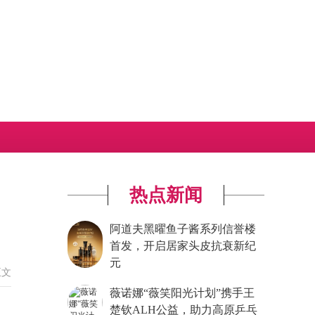
明
热点新闻
阿道夫黑曜鱼子酱系列信誉楼
首发，开启居家头皮抗衰新纪
元
正文
薇诺娜“薇笑阳光计划”携手王
楚钦ALH公益，助力高原乒乓