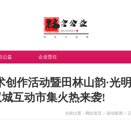
点公益
企业责任
术创作活动暨田林山韵·光
双城互动市集火热来袭!
当前位置：
网站首页
>
滚动新闻
> 