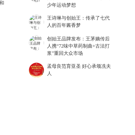
和
少年运动梦想
王诗琳与创始王：传承了七代
人的百年酱香梦
创始王品牌发布：王茅嫡传后
人携“72味中草药制曲+古法打
浆”重回大众市场
孟母良范育亚圣 好心承颂冼夫
人