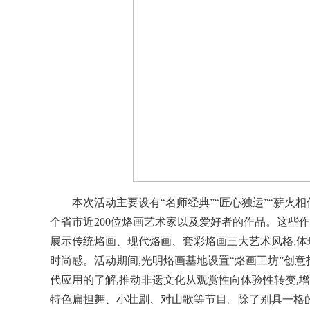
本次活动主要设有“名师经典”“匠心独运”“薪火相传
个省市近200位烙画艺术家以及爱好者的作品。这些
展示传统烙画、现代烙画、套彩烙画三大艺术风格,体
时尚感。活动期间,光明烙画基地设置“烙画工坊”创
代应用的了解,推动非遗文化从观赏性向体验性转变,增
特色扁担舞、小壮剧、对山歌等节目。除了别具一格的