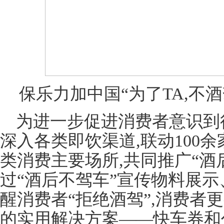
保乐力加中国“为了TA,不
为进一步促进消费者意识到
深入各类即饮渠道,联动100
类消费主要场所,共同推广“酒
过“酒后不驾车”宣传物料展
醒消费者“拒绝酒驾”,消费者
的实用解决方案——快车券和