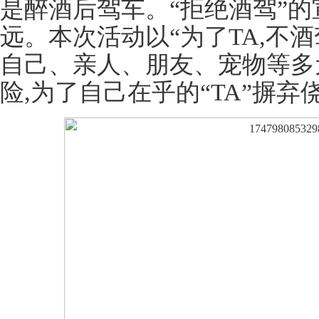
是醉酒后驾车。“拒绝酒驾”
远。本次活动以“为了TA,不
自己、亲人、朋友、宠物等多
险,为了自己在乎的“TA”摒弃