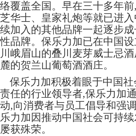
络覆盖全国。早在三十多年前
芝华士、皇家礼炮等就已进入
续加入的其他品牌一起逐步成
性品牌。保乐力加已在中国设
川峨眉山的叠川麦芽威士忌酒
麓的贺兰山葡萄酒酒庄。
保乐力加积极着眼于中国社
责任的行业领导者,保乐力加
动,向消费者与员工倡导和强
乐力加因推动中国社会可持续
屡获殊荣。