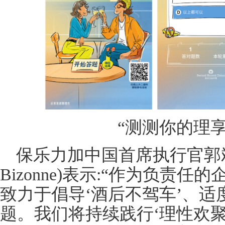
“测测你的理
保乐力加中国首席执行官郭斌臣(Je
Bizonne)表示:“作为负责
致力于倡导‘酒后不驾车’、
题。我们将持续践行‘理性欢聚