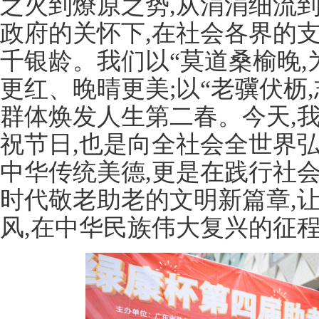
之火到燎原之势,从涓涓细流
政府的关怀下,在社会各界的支
千银龄。我们以“莫道桑榆晚,
更红、晚晴更美;以“老骥伏枥
群体焕发人生第二春。今天,
祝节日,也是向全社会全世界
中华传统美德,更是在践行社
时代敬老助老的文明新篇章,
风,在中华民族伟大复兴的征程